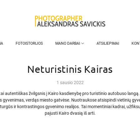
IA
FOTOISTORIJOS
MANO DARBAI
ATSILIEPIMAI
KON
Neturistinis Kairas
1 sausio 2022
 tai autentiškas žvilgsnis į Kairo kasdienybę pro turistinio autobuso lang
as gyvenimas, verdąs miesto gatvėse. Nuotraukose atsispindi vietinių gyv
turgūs ir kontrastingos gyvenimo realijos. Tai momentiniai kadrai, užfiksuo
pajusti Kairo dvasią iš arti.