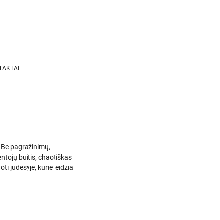
TAKTAI
ą. Be pagražinimų,
entojų buitis, chaotiškas
ti judesyje, kurie leidžia