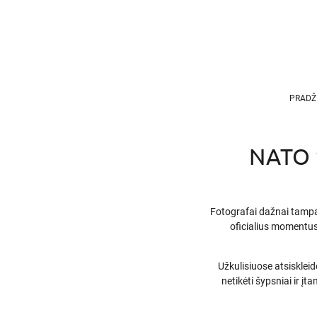
PRADŽ
NATO v
Fotografai dažnai tampa t
oficialius momentus,
Užkulisiuose atsiskleid
netikėti šypsniai ir įt