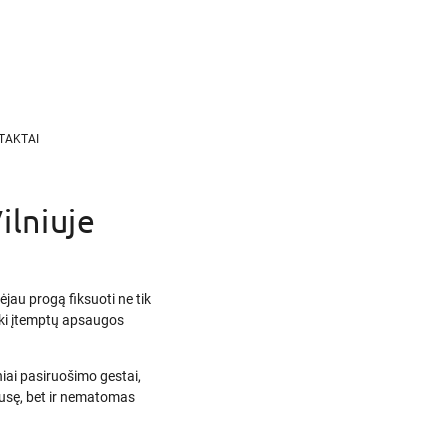
TAKTAI
ilniuje
ėjau progą fiksuoti ne tik
 iki įtemptų apsaugos
niai pasiruošimo gestai,
s pusę, bet ir nematomas