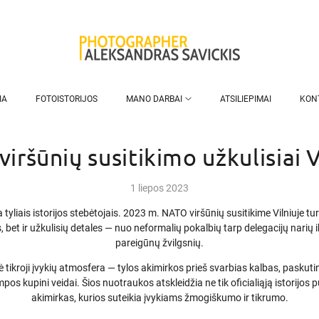
IA
FOTOISTORIJOS
MANO DARBAI
ATSILIEPIMAI
KON
iršūnių susitikimo užkulisiai V
1 liepos 2023
yliais istorijos stebėtojais. 2023 m. NATO viršūnių susitikime Vilniuje tur
 bet ir užkulisių detales — nuo neformalių pokalbių tarp delegacijų narių
pareigūnų žvilgsnių.
ė tikroji įvykių atmosfera — tylos akimirkos prieš svarbias kalbas, paskuti
ampos kupini veidai. Šios nuotraukos atskleidžia ne tik oficialiąją istorijo
akimirkas, kurios suteikia įvykiams žmogiškumo ir tikrumo.